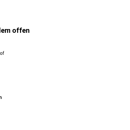
edem offen
Hof
n