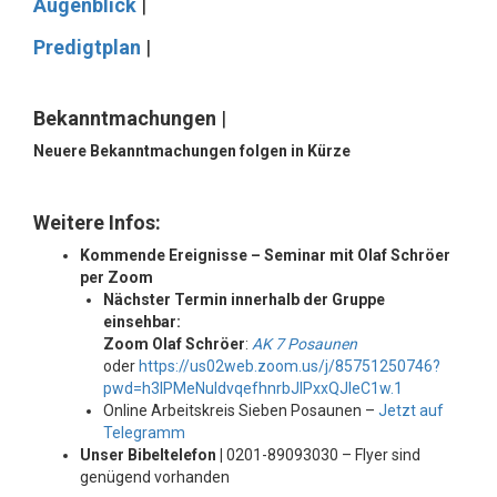
Augenblick
|
Predigtplan
|
Bekanntmachungen
|
Neuere Bekanntmachungen folgen in Kürze
Weitere Infos:
Kommende Ereignisse – Seminar mit Olaf Schröer
per Zoom
Nächster Termin innerhalb der Gruppe
einsehbar:
Zoom Olaf Schröer
:
AK 7 Posaunen
oder
https://us02web.zoom.us/j/85751250746?
pwd=h3IPMeNuIdvqefhnrbJIPxxQJIeC1w.1
Online Arbeitskreis Sieben Posaunen –
Jetzt auf
Telegramm
Unser Bibeltelefon |
0201-89093030 – Flyer sind
genügend vorhanden