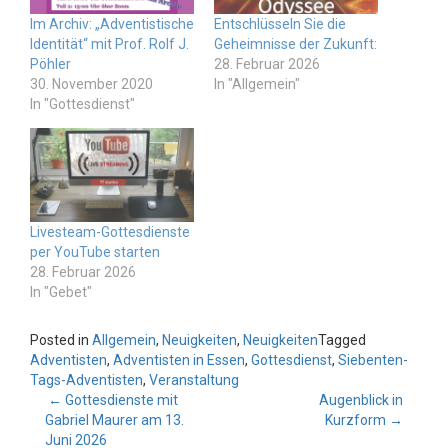
Im Archiv: „Adventistische
Entschlüsseln Sie die
Identität“ mit Prof. Rolf J.
Geheimnisse der Zukunft:
Pöhler
28. Februar 2026
30. November 2020
In "Allgemein"
In "Gottesdienst"
Livesteam-Gottesdienste
per YouTube starten
28. Februar 2026
In "Gebet"
Posted in
Allgemein
,
Neuigkeiten
,
Neuigkeiten
Tagged
Adventisten
,
Adventisten in Essen
,
Gottesdienst
,
Siebenten-
Tags-Adventisten
,
Veranstaltung
Post
←
Gottesdienste mit
Augenblick in
Gabriel Maurer am 13.
Kurzform
→
navigation
Juni 2026