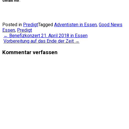
Gefällt mir:
Posted in
Predigt
Tagged
Adventisten in Essen
,
Good News
Essen
,
Predigt
Post
←
Benefizkonzert 21. April 2018 in Essen
Vorbereitung auf das Ende der Zeit
→
navigation
Kommentar verfassen