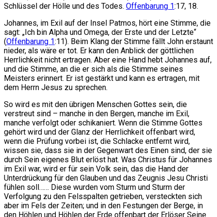
Schlüssel der Hölle und des Todes.
Offenbarung 1
:17, 18.
Johannes, im Exil auf der Insel Patmos, hört eine Stimme, die
sagt: „Ich bin Alpha und Omega, der Erste und der Letzte“
(
Offenbarung 1
:11). Beim Klang der Stimme fällt John erstaunt
nieder, als wäre er tot. Er kann den Anblick der göttlichen
Herrlichkeit nicht ertragen. Aber eine Hand hebt Johannes auf,
und die Stimme, an die er sich als die Stimme seines
Meisters erinnert. Er ist gestärkt und kann es ertragen, mit
dem Herrn Jesus zu sprechen.
So wird es mit den übrigen Menschen Gottes sein, die
verstreut sind – manche in den Bergen, manche im Exil,
manche verfolgt oder schikaniert. Wenn die Stimme Gottes
gehört wird und der Glanz der Herrlichkeit offenbart wird,
wenn die Prüfung vorbei ist, die Schlacke entfernt wird,
wissen sie, dass sie in der Gegenwart des Einen sind, der sie
durch Sein eigenes Blut erlöst hat. Was Christus für Johannes
im Exil war, wird er für sein Volk sein, das die Hand der
Unterdrückung für den Glauben und das Zeugnis Jesu Christi
fühlen soll…… Diese wurden vom Sturm und Sturm der
Verfolgung zu den Felsspalten getrieben, versteckten sich
aber im Fels der Zeiten; und in den Festungen der Berge, in
den Höhlen und Höhlen der Erde offenbart der Erlöser Seine