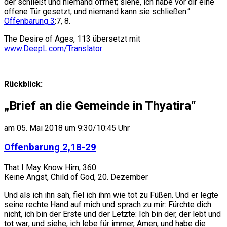
der schließt und niemand öffnet; siehe, ich habe vor dir eine
offene Tür gesetzt, und niemand kann sie schließen.“
Offenbarung 3
:7, 8.
The Desire of Ages, 113
übersetzt mit
www.DeepL.com/Translator
Rückblick:
„Brief an die Gemeinde in Thyatira“
am 05. Mai 2018 um 9:30/10:45 Uhr
Offenbarung 2,18-29
That I May Know Him, 360
Keine Angst, Child of God, 20. Dezember
Und als ich ihn sah, fiel ich ihm wie tot zu Füßen. Und er legte
seine rechte Hand auf mich und sprach zu mir: Fürchte dich
nicht, ich bin der Erste und der Letzte: Ich bin der, der lebt und
tot war; und siehe, ich lebe für immer, Amen, und habe die