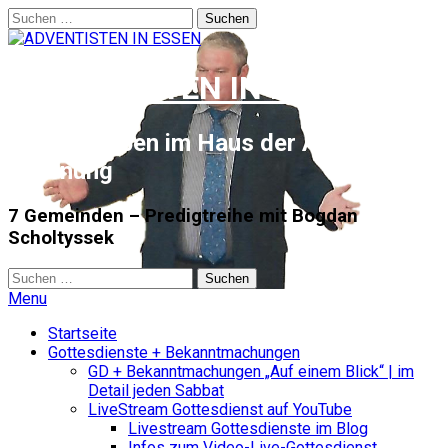
Suchen
nach:
ADVENTISTEN IN ESSEN
Glauben leben im Haus der Advent
Hoffnung
7 Gemeinden – Predigtreihe mit Bogdan
Scholtyssek
Suchen
nach:
Menu
Startseite
Gottesdienste + Bekanntmachungen
GD + Bekanntmachungen „Auf einem Blick“ | im
Detail jeden Sabbat
LiveStream Gottesdienst auf YouTube
Livestream Gottesdienste im Blog
Infos zum Video-Live-Gottesdienst