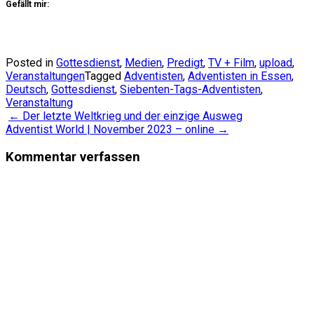
Gefällt mir:
Posted in
Gottesdienst
,
Medien
,
Predigt
,
TV + Film
,
upload
,
Veranstaltungen
Tagged
Adventisten
,
Adventisten in Essen
,
Deutsch
,
Gottesdienst
,
Siebenten-Tags-Adventisten
,
Veranstaltung
Post
←
Der letzte Weltkrieg und der einzige Ausweg
Adventist World | November 2023 – online
→
navigation
Kommentar verfassen