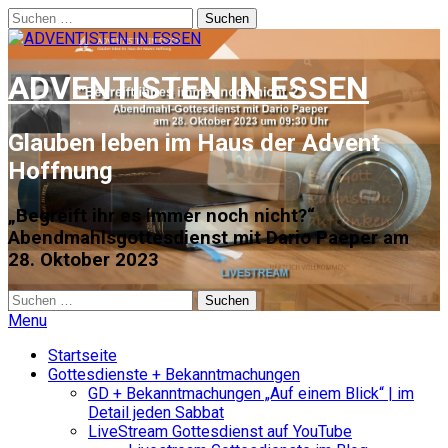
Suchen
nach:
ADVENTISTEN IN ESSEN
Glauben leben im Haus der Advent
Hoffnung
„Begreift ihr es immer noch nicht?“
Abendmahlsgottesdienst mit Dario Paeper am
28. Oktober 2023
Suchen
nach:
Menu
Startseite
Gottesdienste + Bekanntmachungen
GD + Bekanntmachungen „Auf einem Blick“ | im
Detail jeden Sabbat
LiveStream Gottesdienst auf YouTube