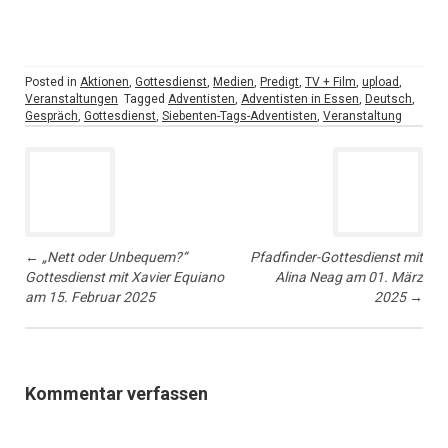
Posted in
Aktionen
,
Gottesdienst
,
Medien
,
Predigt
,
TV + Film
,
upload
,
Veranstaltungen
Tagged
Adventisten
,
Adventisten in Essen
,
Deutsch
,
Gespräch
,
Gottesdienst
,
Siebenten-Tags-Adventisten
,
Veranstaltung
Post
navigation
←
„Nett oder Unbequem?“
Pfadfinder-Gottesdienst mit
Gottesdienst mit Xavier Equiano
Alina Neag am 01. März
am 15. Februar 2025
2025
→
Kommentar verfassen