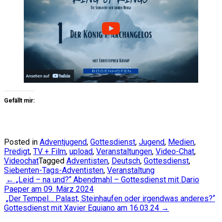
Gefällt mir:
Posted in
Adventjugend
,
Gottesdienst
,
Jugend
,
Medien
,
Predigt
,
TV + Film
,
upload
,
Veranstaltungen
,
Video-Chat
,
Videochat
Tagged
Adventisten
,
Deutsch
,
Gottesdienst
,
Siebenten-Tags-Adventisten
,
Veranstaltung
Post
←
„Leid – na und?“ Abendmahl – Gottesdienst mit Dario
Paeper am 09. März 2024
navigation
„Der Tempel… Palast, Steinhaufen oder irgendwas anderes?“
Gottesdienst mit Xavier Equiano am 16.03.24
→