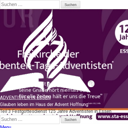
Suchen
nach:
ADVENTISTEN IN ESSEN
Glauben leben im Haus der Advent Hoffnung
Teil 3 Festgottesdienst 125 Jahre Adventisten in Essen
Suchen
nach:
Menu