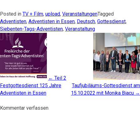
Posted in
TV + Film
,
upload
,
Veranstaltungen
Tagged
Adventisten
,
Adventisten in Essen
,
Deutsch
,
Gottesdienst
,
Siebenten-Tags-Adventisten
,
Veranstaltung
Post
navigation
←
Teil 2
Festgottesdienst 125 Jahre
Taufjubiläums-Gottesdienst am
Adventisten in Essen
15.10.2022 mit Monika Biacu
→
Kommentar verfassen