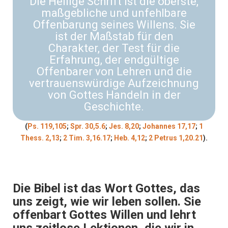
Die Heilige Schrift ist die oberste,
maßgebliche und unfehlbare
Offenbarung seines Willens. Sie
ist der Maßstab für den
Charakter, der Test für die
Erfahrung, der endgültige
Offenbarer von Lehren und die
vertrauenswürdige Aufzeichnung
von Gottes Handeln in der
Geschichte.
(
Ps. 119,105
;
Spr. 30,5.6
;
Jes. 8,20
;
Johannes 17,17
;
1
Thess. 2,13
;
2 Tim. 3,16.17
;
Heb. 4,12
;
2 Petrus 1,20.21
).
Die Bibel ist das Wort Gottes, das
uns zeigt, wie wir leben sollen. Sie
offenbart Gottes Willen und lehrt